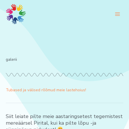
Skip
to
content
galerii
Tubased ja välised rõõmud meie lastehoius!
Siit leiate pilte meie aastaringsetest tegemistest
mereäärsel Pirital, kui ka pilte lõpu -ja