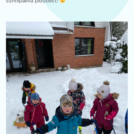
sünnipäeva pidudest!